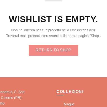
WISHLIST IS EMPTY.
Non hai ancora nessun prodotto nella lista dei desideri.
Troverai molti prodotti interessanti nella nostra pagina "Shop".
RETURN TO SHOP
COLLEZIONI
sandra & C. Sas
2 Colorno (PR)
346
Maglie